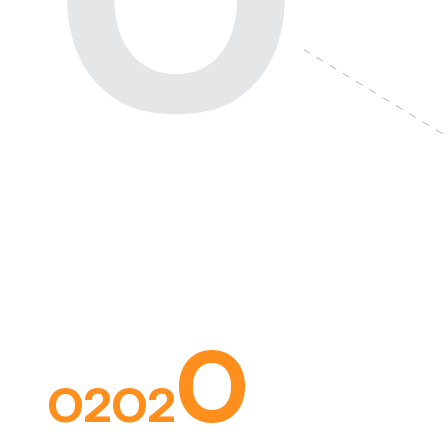
O
O2O2