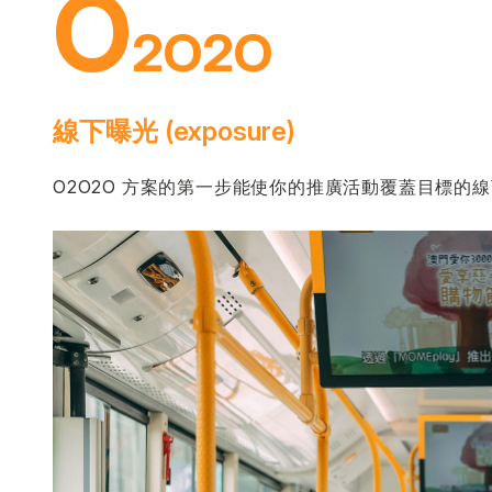
O
2O2O
線下曝光 (exposure)
O2O2O 方案的第一步能使你的推廣活動覆蓋目標的