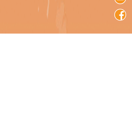
澳門宋玉生廣場335-341號
獲多利大廈5樓M-R
+853 2871 7779
hello@mome.mo
網絡導航
何謂 MOME
獨家媒體
創意營銷
影視製作